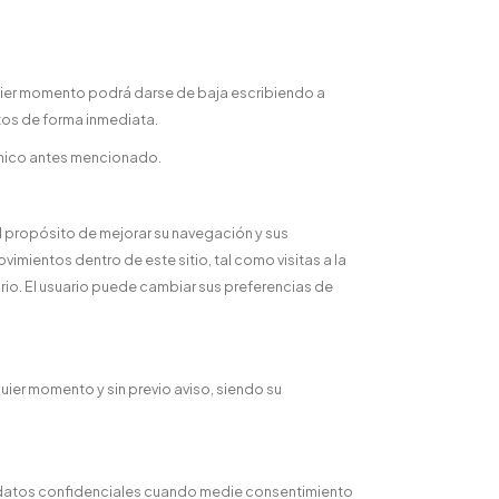
uier momento podrá darse de baja escribiendo a
tos de forma inmediata.
rónico antes mencionado.
 el propósito de mejorar su navegación y sus
mientos dentro de este sitio, tal como visitas a la
io. El usuario puede cambiar sus preferencias de
quier momento y sin previo aviso, siendo su
 datos confidenciales cuando medie consentimiento