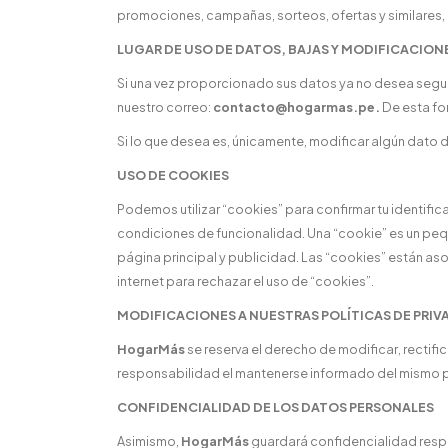
promociones, campañas, sorteos, ofertas y similares, 
LUGAR DE USO DE DATOS, BAJAS Y MODIFICACION
Si una vez proporcionado sus datos ya no desea segu
nuestro correo:
contacto@hogarmas.pe.
De esta fo
Si lo que desea es, únicamente, modificar algún dato
USO DE COOKIES
Podemos utilizar “cookies” para confirmar tu identifica
condiciones de funcionalidad. Una “cookie” es un pequ
página principal y publicidad. Las “cookies” están a
internet para rechazar el uso de “cookies”.
MODIFICACIONES A NUESTRAS POLÍTICAS DE PRIV
HogarMás
se reserva el derecho de modificar, rectific
responsabilidad el mantenerse informado del mismo p
CONFIDENCIALIDAD DE LOS DATOS PERSONALES
Asimismo,
HogarMás
guardará confidencialidad resp