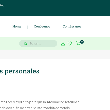
NA)
Home
Conócenos
Contáctanos
0
os personales
nto libre y explícito para que la información referida a
ada con el fin de enviarle información comercial: