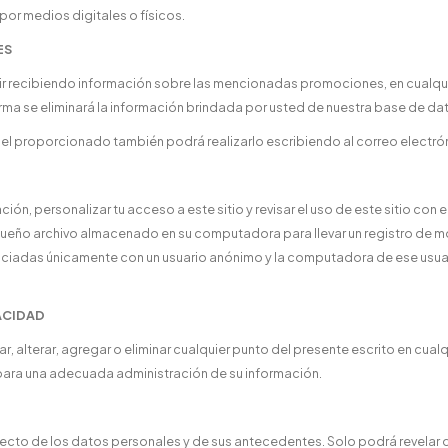
por medios digitales o físicos.
ES
ir recibiendo información sobre las mencionadas promociones, en cualq
rma se eliminará la información brindada por usted de nuestra base de da
 del proporcionado también podrá realizarlo escribiendo al correo elect
ción, personalizar tu acceso a este sitio y revisar el uso de este sitio con
eño archivo almacenado en su computadora para llevar un registro de movi
sociadas únicamente con un usuario anónimo y la computadora de ese usuar
ACIDAD
ar, alterar, agregar o eliminar cualquier punto del presente escrito en cual
ara una adecuada administración de su información.
ecto de los datos personales y de sus antecedentes. Solo podrá revelar