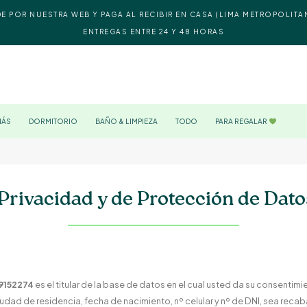
DE POR NUESTRA WEB Y PAGA AL RECIBIR EN CASA (LIMA METROPOLITA
ENTREGAS ENTRE 24 Y 48 HORAS
MÁS
DORMITORIO
BAÑO & LIMPIEZA
TODO
PARA REGALAR
 Privacidad y de Protección de Dat
9152274
es el titular de la base de datos en el cual usted da su consentimie
udad de residencia, fecha de nacimiento, nº celular y nº de DNI, sea recab