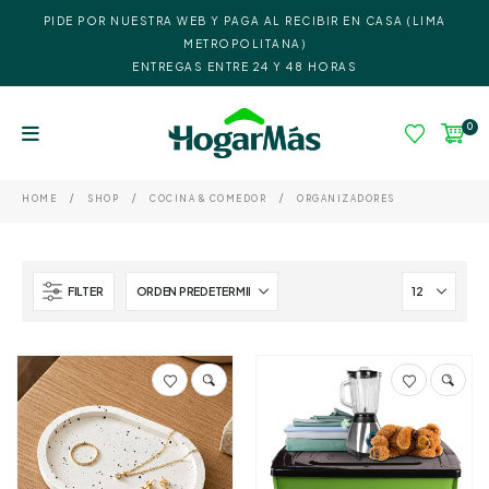
PIDE POR NUESTRA WEB Y PAGA AL RECIBIR EN CASA (LIMA
METROPOLITANA)
ENTREGAS ENTRE 24 Y 48 HORAS
0
HOME
SHOP
COCINA & COMEDOR
ORGANIZADORES
FILTER
Este
producto
tiene
múltiples
variantes.
Las