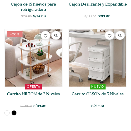
Cajón de 15 huevos para
Cajón Deslizante y Expandible
refrigeradora
El
El
El
El
S/
24.00
S/
89.00
S/
39.00
S/
125.00
precio
precio
precio
precio
original
actual
original
actual
era:
es:
era:
es:
S/39.00.
S/24.00.
S/125.00.
S/89.00.
Este
-20%
producto
tiene
múltiples
variantes.
Las
opciones
se
pueden
elegir
OFERTA
NUEVO
en
Carrito HILTON de 3 Niveles
Carrito OLSON de 3 Niveles
la
página
S/
119.00
S/
59.00
S/
149.00
de
producto