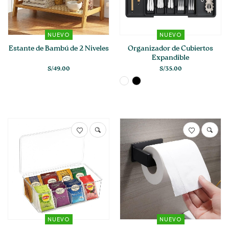
opciones
se
pueden
elegir
NUEVO
NUEVO
en
Estante de Bambú de 2 Niveles
Organizador de Cubiertos
la
Expandible
página
S/
49.00
S/
35.00
de
producto
NUEVO
NUEVO