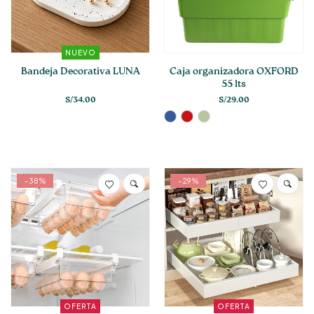
opciones
se
pueden
elegir
NUEVO
en
Bandeja Decorativa LUNA
Caja organizadora OXFORD
la
55 lts
página
S/
34.00
S/
29.00
de
producto
-38%
-29%
OFERTA
OFERTA