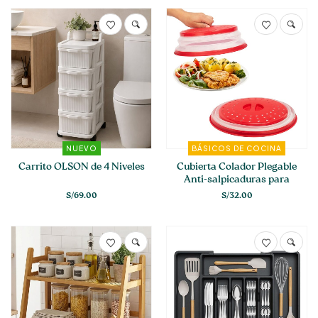
NUEVO
BÁSICOS DE COCINA
Carrito OLSON de 4 Niveles
Cubierta Colador Plegable
Anti-salpicaduras para
Microondas
S/
69.00
S/
32.00
Este
producto
tiene
múltiples
variantes.
Las