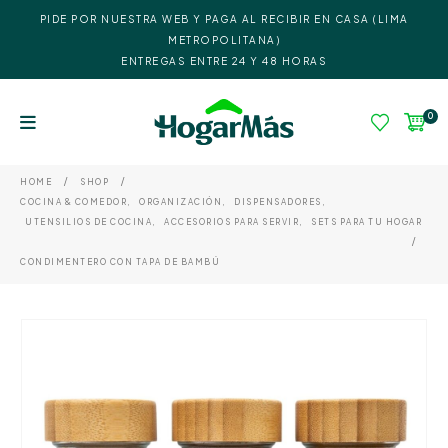
PIDE POR NUESTRA WEB Y PAGA AL RECIBIR EN CASA (LIMA
METROPOLITANA)
ENTREGAS ENTRE 24 Y 48 HORAS
0
HOME
SHOP
COCINA & COMEDOR
,
ORGANIZACIÓN
,
DISPENSADORES
,
UTENSILIOS DE COCINA
,
ACCESORIOS PARA SERVIR
,
SETS PARA TU HOGAR
CONDIMENTERO CON TAPA DE BAMBÚ