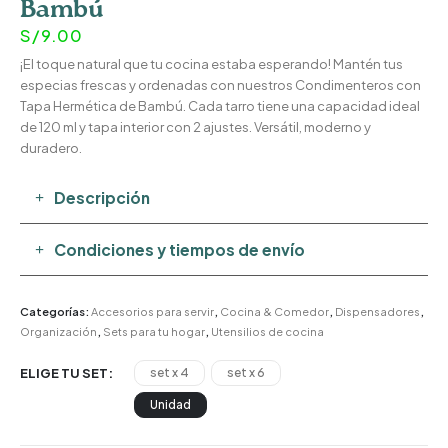
Bambú
S/
9.00
¡El toque natural que tu cocina estaba esperando! Mantén tus
especias frescas y ordenadas con nuestros Condimenteros con
Tapa Hermética de Bambú. Cada tarro tiene una capacidad ideal
de 120 ml y tapa interior con 2 ajustes. Versátil, moderno y
duradero.
Descripción
Condiciones y tiempos de envío
Categorías:
Accesorios para servir
,
Cocina & Comedor
,
Dispensadores
,
Organización
,
Sets para tu hogar
,
Utensilios de cocina
ELIGE TU SET
set x 4
set x 6
Unidad