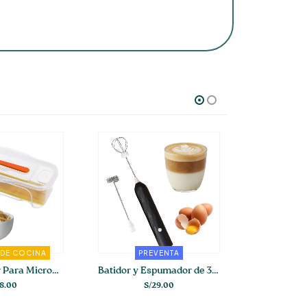
 DE COCINA
PREVENTA
N
Pasta Cooker Para Microondas
Batidor y Espumador de 3 Velocidades Recargable
18.00
S/
29.00
S