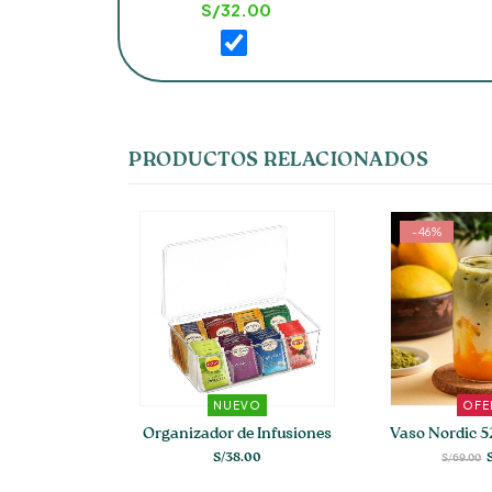
S/
32.00
PRODUCTOS RELACIONADOS
-46%
NTA
NUEVO
OFE
Set de 3 botellas dispensadoras verdes para baño
Organizador de Infusiones
00
S/
38.00
S/
69.00