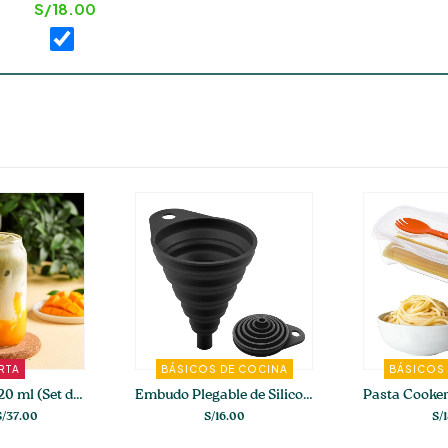
S/
18.00
RTA
BÁSICOS DE COCINA
BÁSICOS
Vaso Nordic 520 ml (Set de 4-6)
Embudo Plegable de Silicona
S/
37.00
S/
16.00
S/