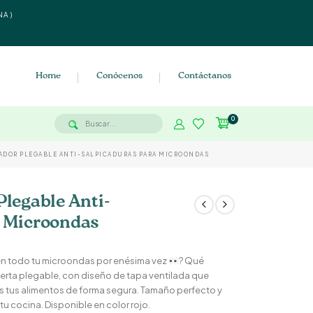
NA)
Home
Conócenos
Contáctanos
0
ADOR PLEGABLE ANTI-SALPICADURAS PARA MICROONDAS
Plegable Anti-
a Microondas
en todo tu microondas por enésima vez
? Qué
erta plegable, con diseño de tapa ventilada que
tas tus alimentos de forma segura. Tamaño perfecto y
u cocina. Disponible en color rojo.