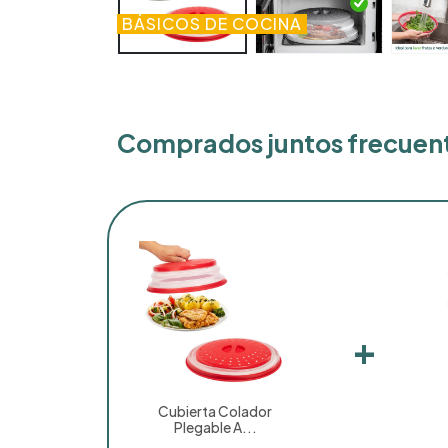
BÁSICOS DE COCINA
Comprados juntos frecue
+
Cubierta Colador
Plegable A...