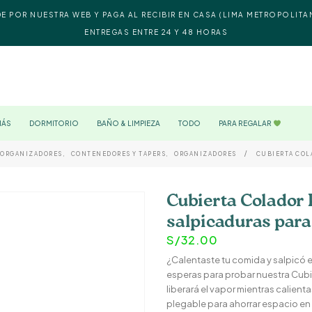
DE POR NUESTRA WEB Y PAGA AL RECIBIR EN CASA (LIMA METROPOLITA
ENTREGAS ENTRE 24 Y 48 HORAS
MÁS
DORMITORIO
BAÑO & LIMPIEZA
TODO
PARA REGALAR
ORGANIZADORES
,
CONTENEDORES Y TAPERS
,
ORGANIZADORES
CUBIERTA COL
Cubierta Colador 
salpicaduras par
S/
32.00
¿Calentaste tu comida y salpicó 
esperas para probar nuestra Cubi
liberará el vapor mientras calien
plegable para ahorrar espacio en t