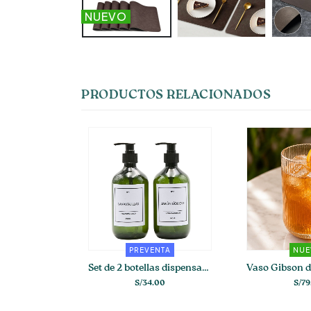
NUEVO
PRODUCTOS RELACIONADOS
 COCINA
PREVENTA
NU
ar Multiusos
Set de 2 botellas dispensadoras verdes para cocina
00
S/
34.00
S/
79