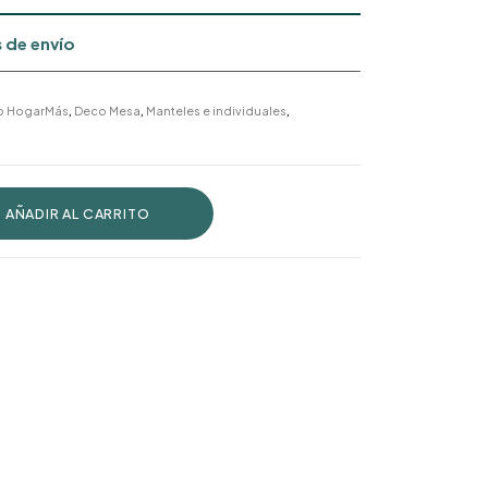
 de envío
o HogarMás
,
Deco Mesa
,
Manteles e individuales
,
AÑADIR AL CARRITO