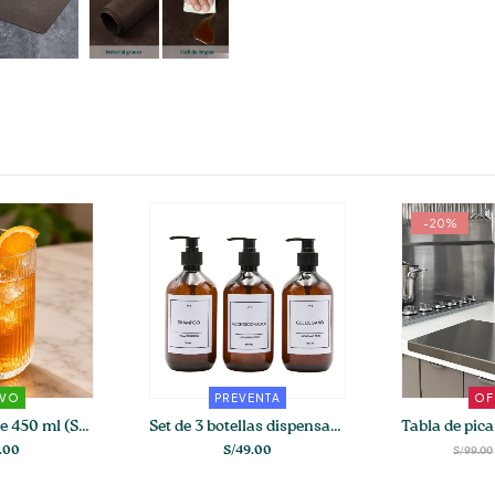
-20%
EVO
PREVENTA
OF
Vaso Gibson de 450 ml (Set de 4-6)
Set de 3 botellas dispensadoras ámbar para baño
.00
S/
49.00
S/
99.00