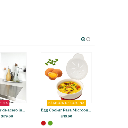
-46%
ERTA
BÁSICOS DE COCINA
O
Tabla de picar de acero inoxidable de diseño inteligente
Egg Cooker Para Microondas
El
El
S/
79.00
S/
18.00
S/
69.
precio
precio
original
actual
era:
es: