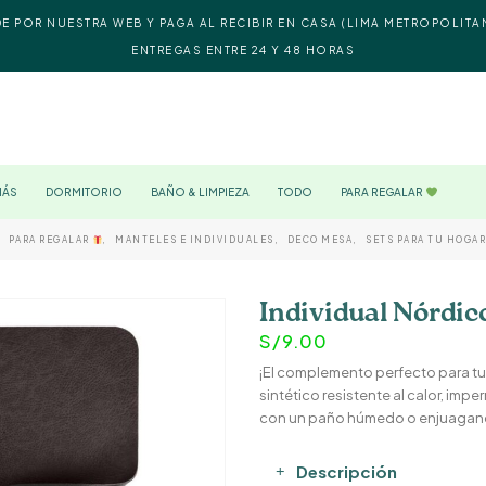
DE POR NUESTRA WEB Y PAGA AL RECIBIR EN CASA (LIMA METROPOLITA
ENTREGAS ENTRE 24 Y 48 HORAS
MÁS
DORMITORIO
BAÑO & LIMPIEZA
TODO
PARA REGALAR
,
PARA REGALAR
,
MANTELES E INDIVIDUALES
,
DECO MESA
,
SETS PARA TU HOGA
Individual Nórdic
S/
9.00
¡El complemento perfecto para tu
sintético resistente al calor, impe
con un paño húmedo o enjuagando
Descripción