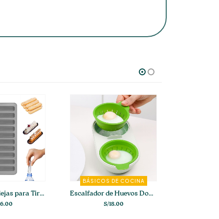
-46%
 DE COCINA
OFERTA
N
Escalfador de Huevos Doble Para Microondas
Vaso Nordic 520 ml (Set de 4-6)
Organizado
18.00
S/
37.00
S
S/
69.00