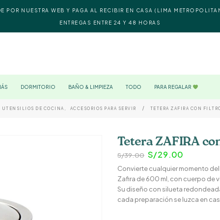
DE POR NUESTRA WEB Y PAGA AL RECIBIR EN CASA (LIMA METROPOLITA
ENTREGAS ENTRE 24 Y 48 HORAS
MÁS
DORMITORIO
BAÑO & LIMPIEZA
TODO
PARA REGALAR
UTENSILIOS DE COCINA
,
ACCESORIOS PARA SERVIR
TETERA ZAFIRA CON FILTR
Tetera ZAFIRA con
El
El
S/
29.00
S/
39.00
precio
precio
Convierte cualquier momento del d
original
actual
era:
es:
Zafira
de 600 ml, con cuerpo de vid
S/39.00.
S/29.00
Su diseño con silueta redondeada
cada preparación se luzca en cas