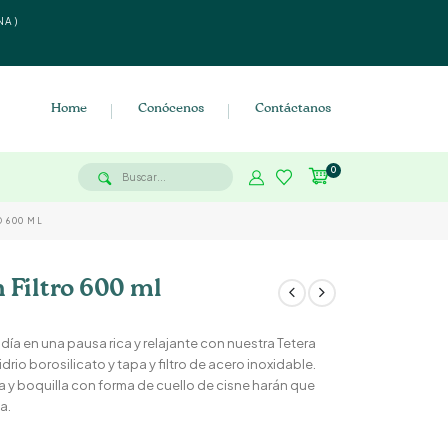
NA)
Home
Conócenos
Contáctanos
0
O 600 ML
 Filtro 600 ml
ía en una pausa rica y relajante con nuestra Tetera
rio borosilicato y tapa y filtro de acero inoxidable.
.
 y boquilla con forma de cuello de cisne harán que
a.