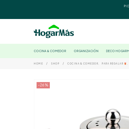
PI
COCINA & COMEDOR
ORGANIZACIÓN
DECO HOGAR
HOME
SHOP
COCINA & COMEDOR
,
PARA REGALAR
,
-26%