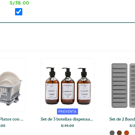
S/
38.00
ENTA
BÁSICOS
Set de 3 botellas dispensadoras ámbar para baño
Set de 2 Bandejas para Tiras de Hielo y Postres
.00
S/
26.00
S/