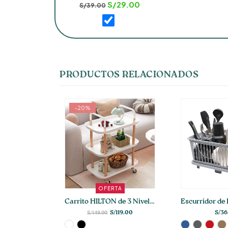
El
El
S/
29.00
S/
39.00
precio
precio
original
actual
era:
es:
S/39.00.
S/29.00.
PRODUCTOS RELACIONADOS
TA
PREV
Carrito HILTON de 3 Niveles
Escurridor de Platos con Drenaje VIRGILIO
119.00
S/
36.00
S/
49