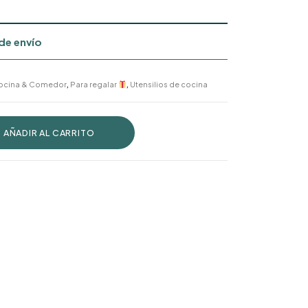
de envío
ocina & Comedor
,
Para regalar
,
Utensilios de cocina
AÑADIR AL CARRITO