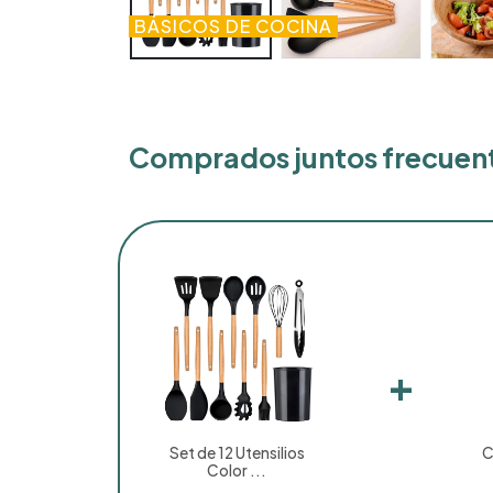
BÁSICOS DE COCINA
Comprados juntos frecue
+
Set de 12 Utensilios
C
Color ...