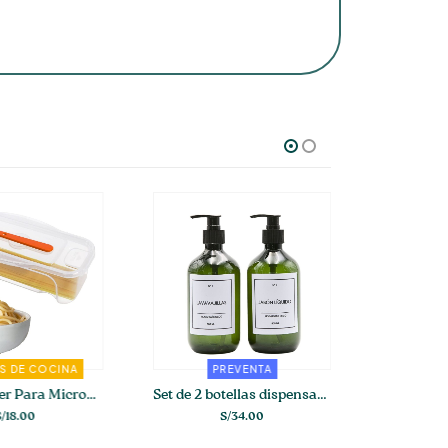
 DE COCINA
PREVENTA
BÁSICO
Pasta Cooker Para Microondas
Set de 2 botellas dispensadoras verdes para cocina
18.00
S/
34.00
S