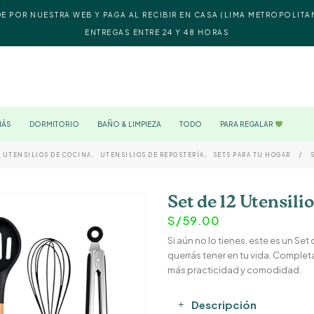
DE POR NUESTRA WEB Y PAGA AL RECIBIR EN CASA (LIMA METROPOLITA
ENTREGAS ENTRE 24 Y 48 HORAS
MÁS
DORMITORIO
BAÑO & LIMPIEZA
TODO
PARA REGALAR
UTENSILIOS DE COCINA
,
UTENSILIOS DE REPOSTERÍA
,
SETS PARA TU HOGAR
Set de 12 Utensili
S/
59.00
Si aún no lo tienes, este es un Se
querrás tener en tu vida. Comple
más practicidad y comodidad.
Descripción