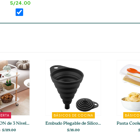
S/
24.00
RTA
BÁSICOS DE COCINA
BÁSICOS
Carrito HILTON de 3 Niveles
Embudo Plegable de Silicona
S/
119.00
S/
16.00
S/