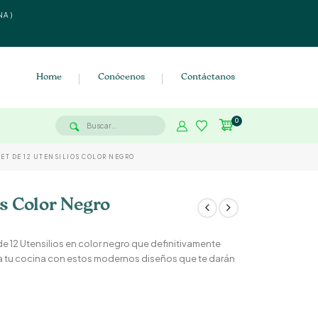
NA)
Home
Conócenos
Contáctanos
0
SET DE 12 UTENSILIOS COLOR NEGRO
os Color Negro
t de 12 Utensilios en color negro que definitivamente
ta tu cocina con estos modernos diseños que te darán