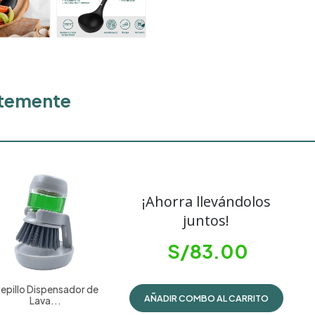
ntemente
¡Ahorra llevándolos
juntos!
S/
83.00
epillo Dispensador de
AÑADIR COMBO AL CARRITO
Lava...