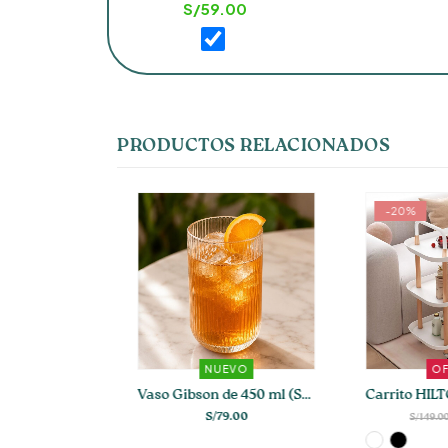
S/
59.00
PRODUCTOS RELACIONADOS
-20%
VO
NUEVO
OFE
 Infusiones
Vaso Gibson de 450 ml (Set de 4-6)
00
S/
79.00
S/
149.00