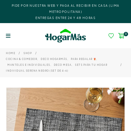
PIDE POR NUESTRA WEB Y PAGA AL RECIBIR EN CASA (LIMA
METROPOLITANA)
ENTREGAS ENTRE 24 Y 48 HORAS
0
HOME
SHOP
COCINA & COMEDOR
,
DECO HOGARMÁS
,
PARA REGALAR
,
MANTELES E INDIVIDUALES
,
DECO MESA
,
SETS PARA TU HOGAR
INDIVIDUAL SERENA NEGRO (SET DE 4-6)