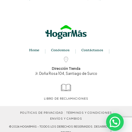
precio
precio
original
actual
era:
es:
S/99.00.
S/79.00.
Home
Conócenos
Contáctanos
Dirección Tienda
Jr. Doña Rosa 104, Santiago de Surco
LIBRO DE RECLAMACIONES
POLÍTICAS DE PRIVACIDAD
TÉRMINOS Y CONDICIONES
ENVÍOS Y CAMBIOS
© 2026 HOGARMÁS - TODOS LOS DERECHOS RESERVADOS. DESARROLLADO POR