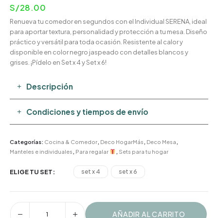
S/
28.00
Renueva tu comedor en segundos con el Individual SERENA, ideal
para aportar textura, personalidad y protección a tu mesa. Diseño
práctico y versátil para toda ocasión. Resistente al calor y
disponible en color negro jaspeado con detalles blancos y
grises. ¡Pídelo en Set x 4 y Set x 6!
Descripción
Condiciones y tiempos de envío
Categorías:
Cocina & Comedor
,
Deco HogarMás
,
Deco Mesa
,
Manteles e individuales
,
Para regalar
,
Sets para tu hogar
ELIGE TU SET
set x 4
set x 6
AÑADIR AL CARRITO