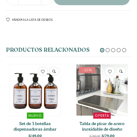
AÑADIR A LA LISTA DE DESEOS
PRODUCTOS RELACIONADOS
Este producto tiene múltiples variantes. Las opciones se pueden elegir en la página de producto
-20%
NUEVO
OFERTA
Set de 3 botellas
Tabla de picar de acero
dispensadoras ámbar
inoxidable de diseño
para baño
inteligente
El
El
S/
49.00
S/
79.00
S/
99.00